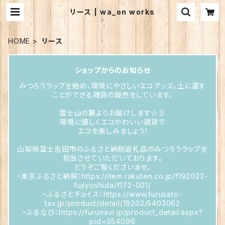
リース | wa_on works
HOME
リース
ショップからのお知らせ
みつろうラップを始め、環境にやさしいエコグッズ。土に還す
ことができる雑貨の販売をしています。
富士山の麓よりお届けします☆彡
環境に優しくエコかわいい雑貨で
エコを楽しみましょう!
山梨県富士吉田市のふるさと納税返礼品のみつろうラップを
担当させていただいております。
どうぞご覧くださいませ。
・楽天ふるさと納税：https://item.rakuten.co.jp/f192023-
fujiyoshida/f172-001/
・ふるさとチョイス：https://www.furusato-
tax.jp/product/detail/19202/5403062
・ふるなび：https://furunavi.jp/product_detail.aspx?
pid=554096