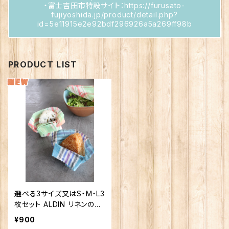
・富士吉田市特設サイト：https://furusato-
fujiyoshida.jp/product/detail.php?
id=5e11915e2e92bdf296926a5a269ff98b
PRODUCT LIST
選べる3サイズ又はS・M・L3
枚セット ALDIN リネンのみ
つろうラップ
¥900