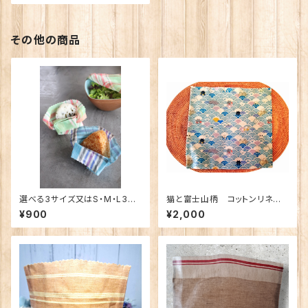
日本製 自然派 エシカルライ
フ 繰り返し使える ナチュラ
ル ethical eco
その他の商品
選べる3サイズ又はS・M・L3枚
猫と富士山柄 コットンリネン
セット ALDIN リネンのみつろう
生地 みつろうラップバッグ B
¥900
¥2,000
ラップ
ees wax bag