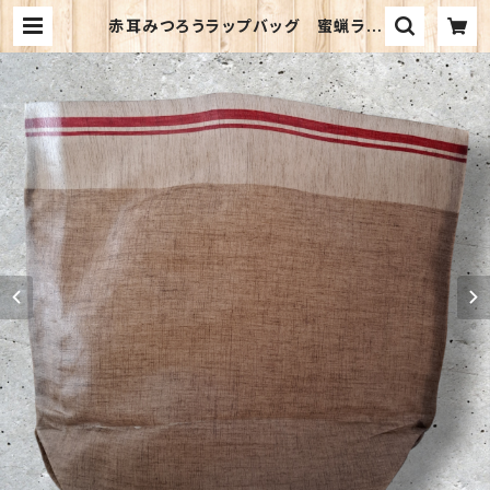
赤耳みつろうラップバッグ 蜜蝋ラッ
プ リネン100%生地使用 SD
G’ｓ 母の日 ギフト 日本製 自然
派 エシカルライフ 繰り返し使え
る ナチュラル ethical eco | w
a_on works