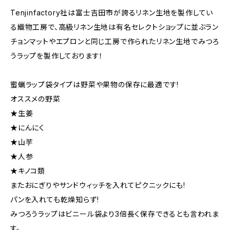
Tenjinfactory社は富士吉田市が誇るリネン生地を製作してい
る織物工房で、高級リネン生地は有名セレクトショップに並ぶラン
チョンマットやエプロンと同じ工房で作られたリネン生地でみつろ
うラップを製作しております！
蜜蝋ラップ袋タイプは野菜や果物の保存に最適です!
オススメの野菜
★生姜
★にんにく
★山芋
★人参
★キノコ類
またおにぎりやサンドウィッチを入れてピクニックにも!
パンを入れても乾燥知らず!
みつろうラップはビニール袋より3倍長く保存できるとも言われま
す。