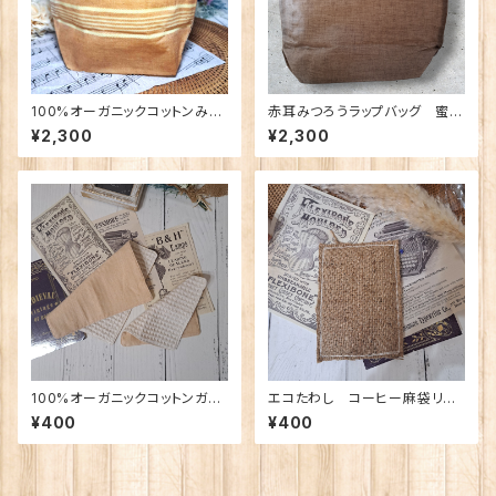
100%オーガニックコットンみつ
赤耳みつろうラップバッグ 蜜蝋
ろうラップバッグ SDG’ｓ
ラップ リネン100%生地使
¥2,300
¥2,300
キャンプ ギフト 日本製 自
用 SDG’ｓ 母の日 ギフト
然派 エシカルライフ 繰り返
日本製 自然派 エシカルライ
し使える ナチュラル SDG’ｓ
フ 繰り返し使える ナチュラ
はじめの一歩 キッチンから地
ル ethical eco
球を守ろう eco
100%オーガニックコットンガー
エコたわし コーヒー麻袋リメ
ゼ&ワッフルハンカチ
イク！食器洗いスポンジ★
¥400
¥400