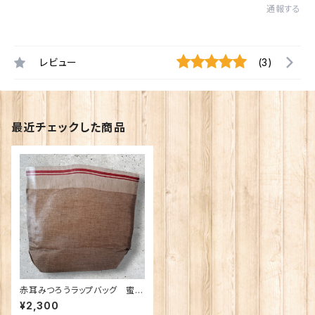
通報する
レビュー
(3)
最近チェックした商品
赤耳みつろうラップバッグ 蜜蝋
ラップ リネン100%生地使
¥2,300
用 SDG’ｓ 母の日 ギフト