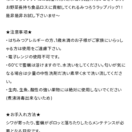
お野菜長持ち食品ロスに貢献してくれるみつろうラップバッグ！！
是非是非お試し下さいませ～
★注意事項★
・はちみつアレルギーの方、1歳未満のお子様がご家族にいらっし
ゃる方は使用をご遠慮下さい。
・電子レンジの使用不可です。
・60℃で蜜蝋は溶けますので、水洗いをしてください。匂いが気に
なる場合は少量の中性洗剤だ洗い素早く水で洗い流してくださ
い。
・生肉、生魚、酸性の強い果物には絶対に使用しないでください
(煮沸消毒出来ないため)
★お手入れ方法★
シワが寄ったり、蜜蝋がポロッと落ちたりしたらメンテナンスが必
要となる目安です。